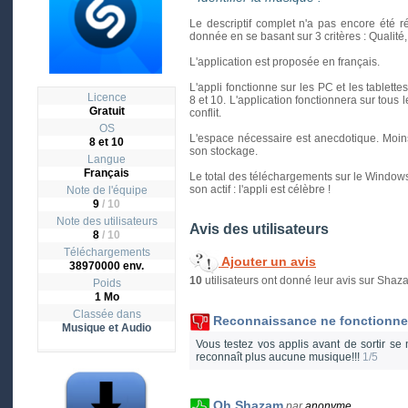
Le descriptif complet n'a pas encore été r
donnée en se basant sur 3 critères : Qualité, In
L'application est proposée en français.
L'appli fonctionne sur les PC et les tablett
Licence
8 et 10. L'application fonctionnera sur tous 
Gratuit
conflit.
OS
L'espace nécessaire est anecdotique. Moin
8 et 10
son stockage.
Langue
Français
Le total des téléchargements sur le Windows 
son actif : l'appli est célèbre !
Note de l'équipe
9
/ 10
Note des utilisateurs
Avis des utilisateurs
8
/
10
Téléchargements
Ajouter un avis
38970000 env.
10
utilisateurs ont donné leur avis sur Shaz
Poids
1 Mo
Classée dans
Reconnaissance ne fonctionne 
Musique et Audio
Vous testez vos applis avant de sortir se
reconnaît plus aucune musique!!!
1/5
Oh Shazam
par
anonyme