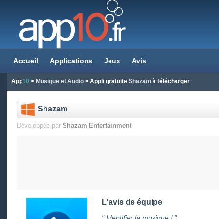
Accueil
Applications
Jeux
Avis
App
10
>
Musique et Audio
> Appli gratuite
Shazam
à télécharger
Shazam
Développée par
Shazam Entertainment
L'avis de équipe
" Identifier la musique ! "