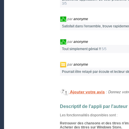
3/5
par
anonyme
Satisfait dans l'ensemble, trouve rapidement
par
anonyme
Tout simplement génial !!
5/5
par
anonyme
Pourrait être relayé par écoute et lecteur s
Ajouter votre avis
:
Donnez votre
Descriptif de l'appli par l'auteur
Les fonctionnalités disponibles sont :
Retrouver des chansons et des titres n'i
Acheter des titres sur Windows Store.