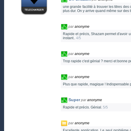
une grande facilité à trouver les titres de
plus dur. On y arrive quand même sur des t
par
anonyme
Rapide et précis, Shazam permet d'avoir un 
instant..
4/5
par
anonyme
Trop rapide c'est génial ? merci et bonne 
par
anonyme
Plus que rapide, magique ! Indispensable p
Super
par
anonyme
Rapide et précis. Génial.
5/5
par
anonyme
Excellente application. Le seul problème c