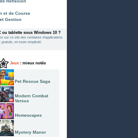
 de Réflexion
n et de Course
 et Gestion
C ou tablette sous Windows 10 ?
z sur ce site des centaines d'applications
 gratuits, en toute simplicité.
Jeux
: mieux notés
Pet Rescue Saga
Modern Combat
Versus
Homescapes
Mystery Manor