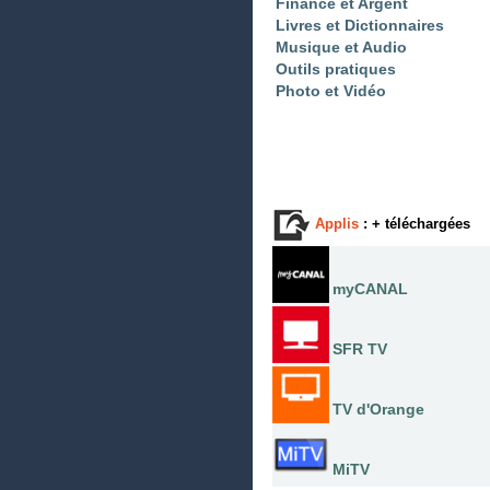
Finance et Argent
Livres et Dictionnaires
Musique et Audio
Outils pratiques
Photo et Vidéo
Applis
: + téléchargées
myCANAL
SFR TV
TV d'Orange
MiTV