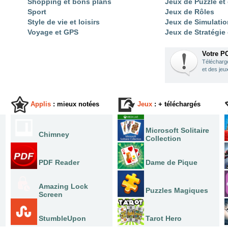
Shopping et bons plans
Jeux de Puzzle et
Sport
Jeux de Rôles
Style de vie et loisirs
Jeux de Simulatio
Voyage et GPS
Jeux de Stratégie
Votre P
Télécharge
et des jeux
Applis
: mieux notées
Jeux
: + téléchargés
Microsoft Solitaire
Chimney
Collection
PDF Reader
Dame de Pique
Amazing Lock
Puzzles Magiques
Screen
StumbleUpon
Tarot Hero