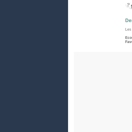
Des
Les 
Eco
Fav