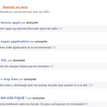
Ajouter un avis
tilisateurs ont donné leur avis sur NRJ.
bonne appli
par
anonyme
nne appli qui permet d'écouter plein de radio
5/5
super application
par
anonyme
adore cette application je la recommande
5/5
JUL
par
anonyme
ime les manga !j'aime pas les touristes
4/5
c trop bien
par
anonyme
bien mais c dommage que l'on puisse écouter que quand on a la wifi.
5/5
MA-GNI-FIQUE !
par
anonyme
st la meilleure radio du monde. En plus ca bug pas et c'est gratuit
5/5