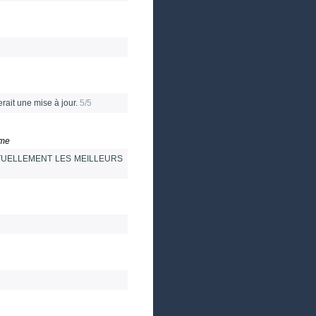
rait une mise à jour.
5/5
me
CTUELLEMENT LES MEILLEURS