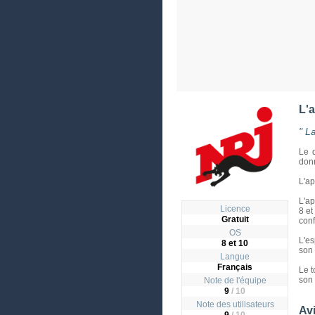
L'
" L
Le d
donn
L'ap
L'ap
Licence
8 et
Gratuit
confl
OS
L'e
8 et 10
son
Langue
Français
Le t
son 
Note de l'équipe
9
/ 10
Note des utilisateurs
Avi