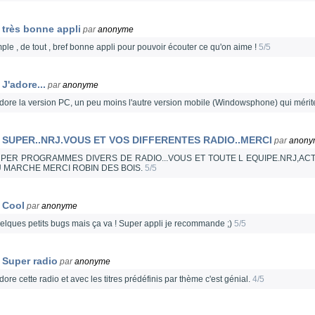
très bonne appli
par
anonyme
ple , de tout , bref bonne appli pour pouvoir écouter ce qu'on aime !
5/5
J'adore...
par
anonyme
adore la version PC, un peu moins l'autre version mobile (Windowsphone) qui mérite
SUPER..NRJ.VOUS ET VOS DIFFERENTES RADIO..MERCI
par
anony
PER PROGRAMMES DIVERS DE RADIO...VOUS ET TOUTE L EQUIPE.NRJ,A
 MARCHE MERCI ROBIN DES BOIS.
5/5
Cool
par
anonyme
elques petits bugs mais ça va ! Super appli je recommande ;)
5/5
Super radio
par
anonyme
dore cette radio et avec les titres prédéfinis par thème c'est génial.
4/5