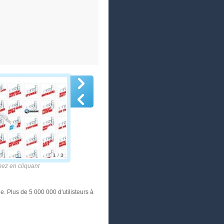
1
/
3
z en cliquant
. Plus de 5 000 000 d'utilisteurs à