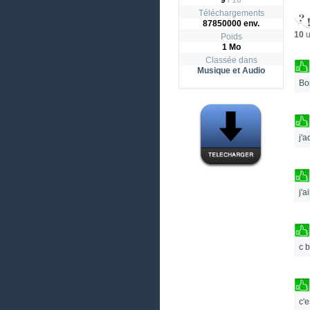
9
/
10
Téléchargements
87850000 env.
10
u
Poids
1 Mo
Classée dans
Musique et Audio
Bo
j'
j'a
c 
c'e