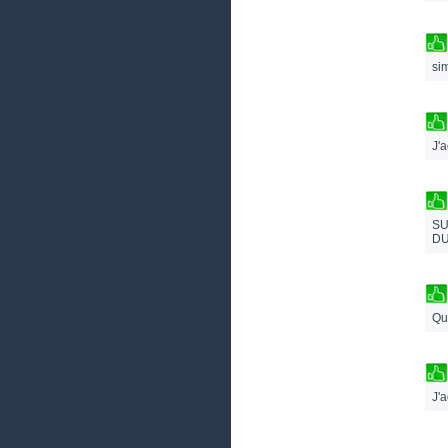
sim
J'
SU
DU
Qu
J'a