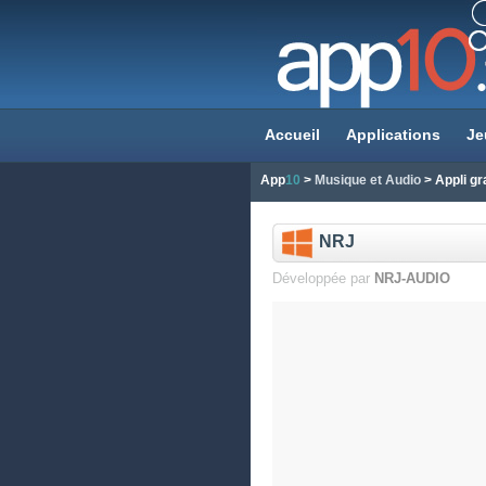
Accueil
Applications
Je
App
10
>
Musique et Audio
> Appli gr
NRJ
Développée par
NRJ-AUDIO