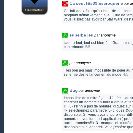
Ca sent l&#39;escroquerie
par
a
Ca fait deux fois qu'au bout de plusieur
bloquant définitivement le jeu. Que de temp
vous laissez pas avoir par Star Wars, c'es
superbe jeu
par
anonyme
j'adore tout, tout est bien fait. Graphis
contrebande
5/5
par
anonyme
Très bon jeu mais impossible de jouer au n
se ferme dès le lancement du mode.
4/5
Bug
par
anonyme
Impossible de mettre à jour. J 'ai écris au 
chercher un nombre en haut a droite et tape
!!!!) 3- s'il n'y a pas de nombre, cliquez sur 
4- sélectionnez paramètre 5- cliquez &quo
disponible. Si vous avez encore des diffi
numéro de version de l application ( prob
aux paramètres!!!) 3- marque et modèle 
disponible sur l appareil. Voila j'espère qu