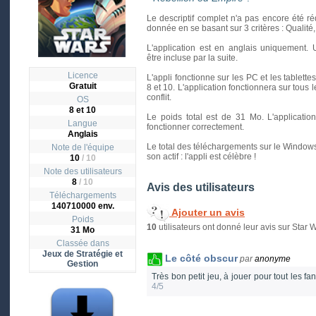
Le descriptif complet n'a pas encore été r
donnée en se basant sur 3 critères : Qualité, In
L'application est en anglais uniquement. 
être incluse par la suite.
Licence
L'appli fonctionne sur les PC et les tablett
Gratuit
8 et 10. L'application fonctionnera sur tous 
conflit.
OS
8 et 10
Le poids total est de 31 Mo. L'applicati
Langue
fonctionner correctement.
Anglais
Le total des téléchargements sur le Windows 
Note de l'équipe
son actif : l'appli est célèbre !
10
/ 10
Note des utilisateurs
8
/
10
Avis des utilisateurs
Téléchargements
140710000 env.
Ajouter un avis
Poids
10
utilisateurs ont donné leur avis sur Star
31 Mo
Classée dans
Jeux de Stratégie et
Le côté obscur
par
anonyme
Gestion
Très bon petit jeu, à jouer pour tout les fa
4/5