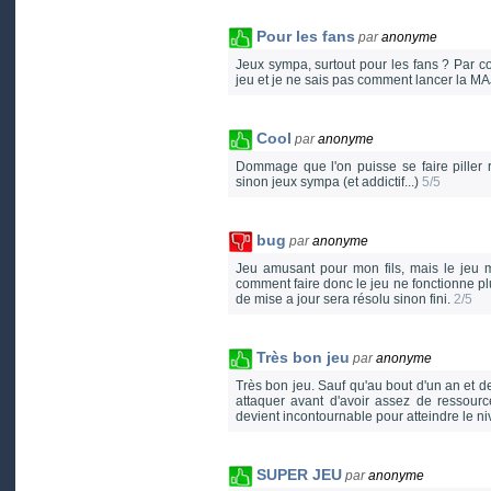
Pour les fans
par
anonyme
Jeux sympa, surtout pour les fans ? Par co
jeu et je ne sais pas comment lancer la MA
Cool
par
anonyme
Dommage que l'on puisse se faire piller 
sinon jeux sympa (et addictif...)
5/5
bug
par
anonyme
Jeu amusant pour mon fils, mais le jeu m
comment faire donc le jeu ne fonctionne plus
de mise a jour sera résolu sinon fini.
2/5
Très bon jeu
par
anonyme
Très bon jeu. Sauf qu'au bout d'un an et de
attaquer avant d'avoir assez de ressour
devient incontournable pour atteindre le n
SUPER JEU
par
anonyme