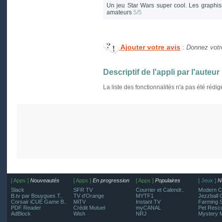
Un jeu Star Wars super cool. Les graphis
amateurs
5/5
Ajouter votre avis
:
Donnez votre
Descriptif de l'appli par l'auteur
La liste des fonctionnalités n'a pas été rédi
[ Apps ]
Nouveautés
[ Apps ]
En progression
[ Apps ]
Populaires
[ Jeux ]
N
Slack
SFR TV
Courrier et Calendr..
Modern C
B.tv par Bouygues T..
TV d'Orange
MYTF1
Jezzball 
Corsair iCUE Game B..
MiTV
Instant TV
Farming S
PDF Reader
Crédit Mutuel
myCANAL
Pet Resc
AdBlock
Wish
NRJ
Mystery 