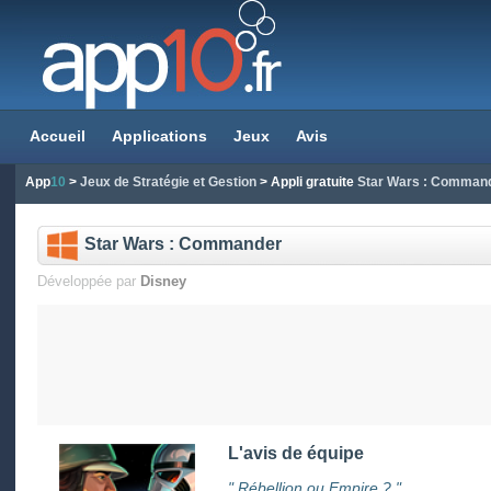
Accueil
Applications
Jeux
Avis
App
10
>
Jeux de Stratégie et Gestion
> Appli gratuite
Star Wars : Comman
Star Wars : Commander
Développée par
Disney
L'avis de équipe
" Rébellion ou Empire ? "