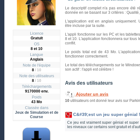
Le descriptif complet n'a pas encore été r
donnée en se basant sur 3 critères : Qualité, In
L'application est en anglais uniquement. 
être incluse par la suite.
Licence
L'appli fonctionne sur les PC et les tablett
Gratuit
8 et 10. L'application fonctionnera sur tous 
conflit.
OS
8 et 10
Le poids total est de 43 Mo. L'applicati
Langue
fonctionner correctement.
Anglais
Le total des téléchargements sur le Windows 
Note de l'équipe
son actif : l'appli est célèbre !
8
/ 10
Note des utilisateurs
8
/
10
Avis des utilisateurs
Téléchargements
9170000 env.
Ajouter un avis
Poids
10
utilisateurs ont donné leur avis sur Parki
43 Mo
Classée dans
Jeux de Simulation et de
C&#39;est un jeu super génial !
Course
Ce jeu est vraiment super génial et super
les niveaux car certains sont gratuit et d'