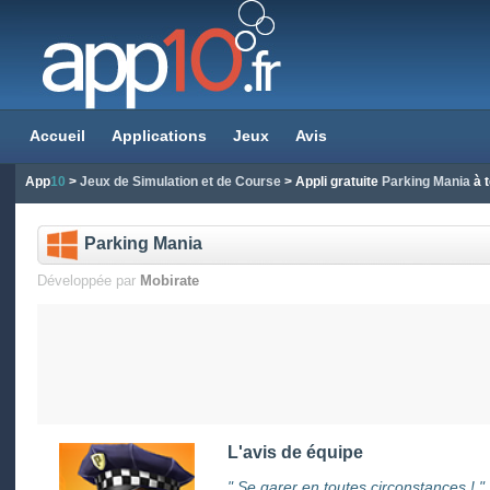
Accueil
Applications
Jeux
Avis
App
10
>
Jeux de Simulation et de Course
> Appli gratuite
Parking Mania
à 
Parking Mania
Développée par
Mobirate
L'avis de équipe
" Se garer en toutes circonstances ! "