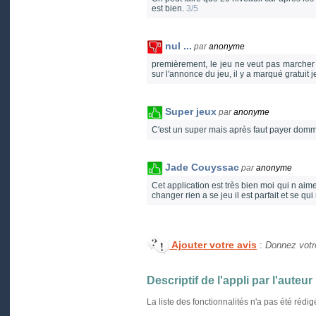
est bien.
3/5
nul ...
par
anonyme
premièrement, le jeu ne veut pas marcher 
sur l'annonce du jeu, il y a marqué gratuit 
Super jeux
par
anonyme
C'est un super mais après faut payer do
Jade Couyssac
par
anonyme
Cet application est très bien moi qui n aime
changer rien a se jeu il est parfait et se qui
Ajouter votre avis
:
Donnez votre
Descriptif de l'appli par l'auteur
La liste des fonctionnalités n'a pas été rédi