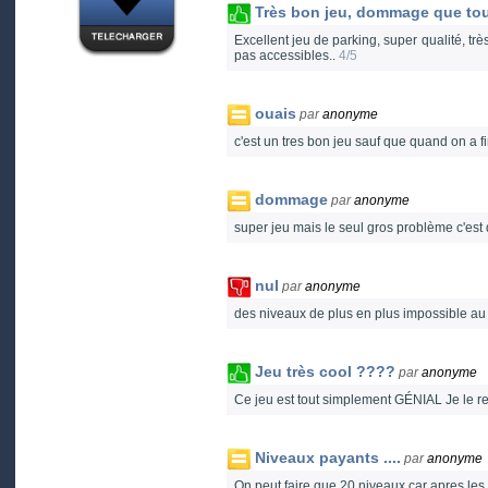
Très bon jeu, dommage que tout
Excellent jeu de parking, super qualité, tr
pas accessibles..
4/5
ouais
par
anonyme
c'est un tres bon jeu sauf que quand on a fi
dommage
par
anonyme
super jeu mais le seul gros problème c'est 
nul
par
anonyme
des niveaux de plus en plus impossible au f
Jeu très cool ????
par
anonyme
Ce jeu est tout simplement GÉNIAL Je le rec
Niveaux payants ....
par
anonyme
On peut faire que 20 niveaux car apres les 