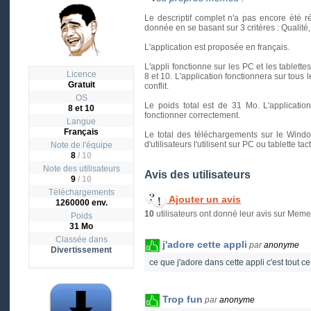
Le descriptif complet n'a pas encore été r
donnée en se basant sur 3 critères : Qualité, In
L'application est proposée en français.
L'appli fonctionne sur les PC et les tablett
Licence
8 et 10. L'application fonctionnera sur tous 
Gratuit
conflit.
OS
Le poids total est de 31 Mo. L'applicati
8 et 10
fonctionner correctement.
Langue
Français
Le total des téléchargements sur le Windo
d'utilisateurs l'utilisent sur PC ou tablette tact
Note de l'équipe
8
/ 10
Note des utilisateurs
Avis des utilisateurs
9
/
10
Téléchargements
Ajouter un avis
1260000 env.
10
utilisateurs ont donné leur avis sur Mem
Poids
31 Mo
Classée dans
j'adore cette appli
par
anonyme
Divertissement
ce que j'adore dans cette appli c'est tout c
Trop fun
par
anonyme