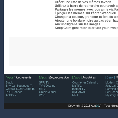
Créez une liste de vos mêmes favoris
Utilisez la barre de recherche pour avoi
Partagez les memes avec vos amis via Fac
Épingler les memes sur l'écran d'accueil
Changer la couleur, grandeur et font du te
Ajouter une bordure noire au bas et en hau
Aucun filigrane sur les images
Keep Calm generator to create your own 
[ Apps ]
Nouveautés
[ Apps ]
En progression
[ Apps ]
Populaires
[ Jeux ]
N
Slack
SFR TV
Courrier et Calendr..
Modern C
B.tv par Bouygues T..
TV d'Orange
MYTF1
Jezzball 
Corsair iCUE Game B..
MiTV
Instant TV
Farming S
PDF Reader
Crédit Mutuel
myCANAL
Pet Resc
AdBlock
Wish
NRJ
Mystery 
Copyright © 2015 App
10
.fr - Tous droi