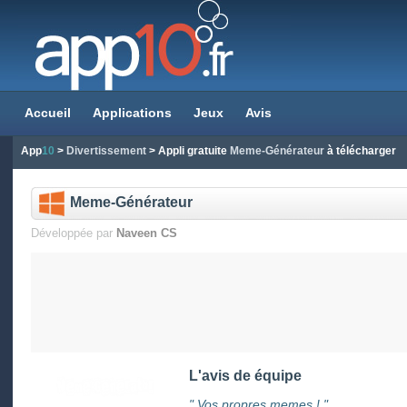
Accueil
Applications
Jeux
Avis
App
10
>
Divertissement
> Appli gratuite
Meme-Générateur
à télécharger
Meme-Générateur
Développée par
Naveen CS
L'avis de équipe
" Vos propres memes ! "