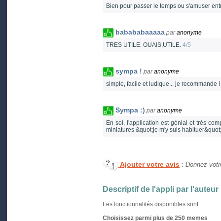
Bien pour passer le temps ou s'amuser ent
babababaaaaa
par
anonyme
TRES UTILE. OUAIS,UTILE.
4/5
sympa !
par
anonyme
simple, facile et ludique... je recommande 
Sympa :)
par
anonyme
En soi, l'application est génial et très c
miniatures &quot;je m'y suis habituer&quot; q
Ajouter votre avis
:
Donnez votre
Descriptif de l'appli par l'auteur
Les fonctionnalités disponibles sont :
Choisissez parmi plus de 250 memes