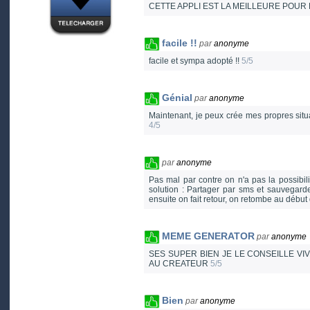
CETTE APPLI EST LA MEILLEURE POUR 
facile !!
par
anonyme
facile et sympa adopté !!
5/5
Génial
par
anonyme
Maintenant, je peux crée mes propres situat
4/5
par
anonyme
Pas mal par contre on n'a pas la possibil
solution : Partager par sms et sauvegarde
ensuite on fait retour, on retombe au début d
MEME GENERATOR
par
anonyme
SES SUPER BIEN JE LE CONSEILLE VI
AU CREATEUR
5/5
Bien
par
anonyme