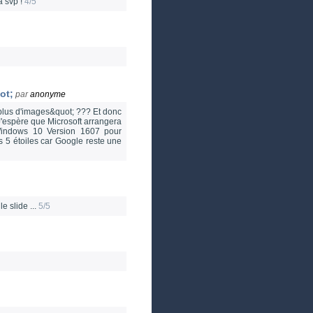
a svp !
4/5
ot;
par
anonyme
;plus d'images&quot; ??? Et donc
 J'espère que Microsoft arrangera
 Windows 10 Version 1607 pour
s 5 étoiles car Google reste une
e slide ...
5/5