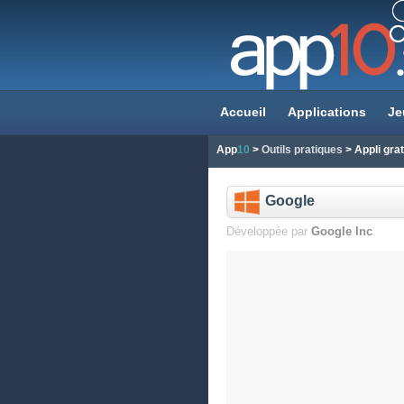
Accueil
Applications
Je
App
10
>
Outils pratiques
> Appli gra
Google
Développée par
Google Inc