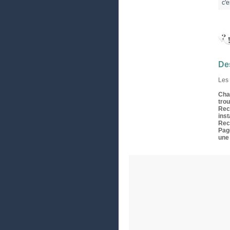
c'e
Des
Les 
Cha
tro
Rec
ins
Rech
Pag
une