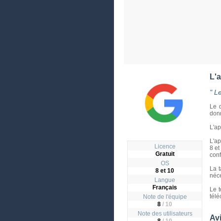
L'
" L
Le d
donn
L'ap
L'ap
Licence
8 et
Gratuit
confl
OS
La t
8 et 10
néce
Langue
Français
Le t
télé
Note de l'équipe
8
/ 10
Note des utilisateurs
Avi