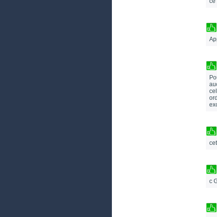
ce
Ap
Po
auc
ce
or
ex
ce
c G