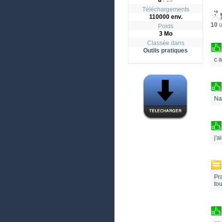
8
/
10
Téléchargements
110000 env.
10
u
Poids
3 Mo
Classée dans
Outils pratiques
c a
Na
j'
Pr
to