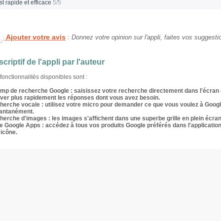
st rapide et efficace
5/5
Ajouter votre avis
:
Donnez votre opinion sur l'appli, faites vos suggesti
criptif de l'appli par l'auteur
fonctionnalités disponibles sont :
mp de recherche Google : saisissez votre recherche directement dans l'écran d'
uver plus rapidement les réponses dont vous avez besoin.
herche vocale : utilisez votre micro pour demander ce que vous voulez à Google
tantanément.
erche d'images : les images s'affichent dans une superbe grille en plein écran
e Google Apps : accédez à tous vos produits Google préférés dans l'applicati
 icône.