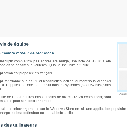
avis de équipe
e célèbre moteur de recherche. "
escriptif complet n'a pas encore été rédigé, une note de 8 / 10 a été
ée en se basant sur 3 critères : Qualité, Intuitivité et Utilité.
plication est proposée en français.
pli fonctionne sur les PC et les tablettes tactiles tournant sous Windows
 10. L'application fonctionnera sur tous les systèmes (32 et 64 bits), sans
it.
Zoome
aille de l'appli est très basse, moins de dix Mo (3 Mo exactement) sont
ssaires pour son fonctionnement.
otal des téléchargements sur le Windows Store en fait une application populaire. 
chargé sur leur ordinateur ou leur tablette tactile.
s des utilisateurs