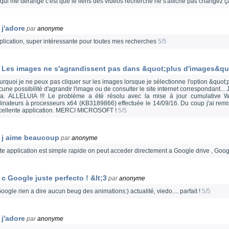
 qui me dérange c'est que le liens des vidéos recherché ne s'affiche pas changez ç
j'adore
par
anonyme
plication, super intéressante pour toutes mes recherches
5/5
Les images ne s'agrandissent pas dans &quot;plus d'images&qu
urquoi je ne peux pas cliquer sur les images lorsque je sélectionne l'option &quot
une possibilité d'agrandir l'image ou de consulter le site internet correspondant...
la. ALLELUIA !!! Le problème a été résolu avec la mise à jour cumulative
dinateurs à processeurs x64 (KB3189866) effectuée le 14/09/16. Du coup j'ai remi
cellente application. MERCI MICROSOFT !
5/5
j aime beaucoup
par
anonyme
tte application est simple rapide on peut acceder directement a Google drive , Googl
c Google juste perfecto ! &lt;3
par
anonyme
oogle rien a dire aucun beug des animations:) actualité, viedo.... parfait !
5/5
j'adore
par
anonyme