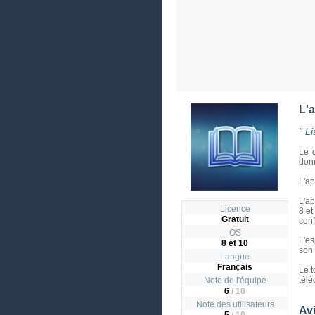
L'
" L
Le d
donn
L'ap
L'ap
Licence
8 et
Gratuit
confl
OS
L'e
8 et 10
son
Langue
Français
Le t
télé
Note de l'équipe
6
/ 10
Note des utilisateurs
Avi