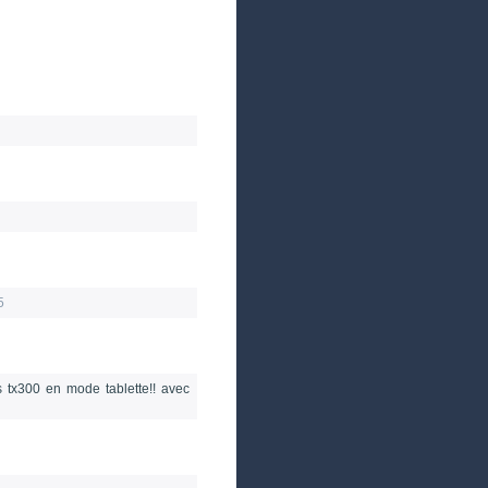
5
s tx300 en mode tablette!! avec