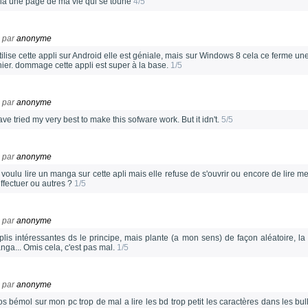
ilà une page de ma vie qui se toune
4/5
par
anonyme
tilise cette appli sur Android elle est géniale, mais sur Windows 8 cela ce ferme un
chier. dommage cette appli est super à la base.
1/5
par
anonyme
ave tried my very best to make this sofware work. But it idn't.
5/5
par
anonyme
i voulu lire un manga sur cette apli mais elle refuse de s'ouvrir ou encore de lire me
effectuer ou autres ?
1/5
par
anonyme
plis intéressantes ds le principe, mais plante (a mon sens) de façon aléatoire, la
nga... Omis cela, c'est pas mal.
1/5
par
anonyme
os bémol sur mon pc trop de mal a lire les bd trop petit les caractères dans les bu