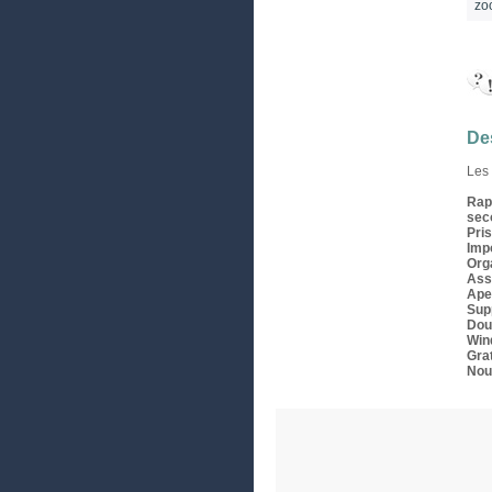
zo
Des
Les 
Rap
sec
Pri
Imp
Orga
Assu
Ape
Sup
Doub
Win
Grat
Nou