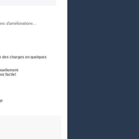
ons d'améliorations...
re des charges en quelques
anuellement
us facile!
pp