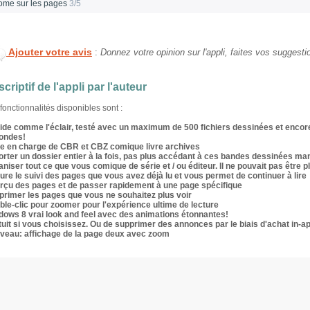
ome sur les pages
3/5
Ajouter votre avis
:
Donnez votre opinion sur l'appli, faites vos suggesti
criptif de l'appli par l'auteur
fonctionnalités disponibles sont :
ide comme l'éclair, testé avec un maximum de 500 fichiers dessinées et enco
ondes!
se en charge de CBR et CBZ comique livre archives
orter un dossier entier à la fois, pas plus accédant à ces bandes dessinées m
niser tout ce que vous comique de série et / ou éditeur. Il ne pouvait pas être pl
re le suivi des pages que vous avez déjà lu et vous permet de continuer à lire
rçu des pages et de passer rapidement à une page spécifique
primer les pages que vous ne souhaitez plus voir
le-clic pour zoomer pour l'expérience ultime de lecture
dows 8 vrai look and feel avec des animations étonnantes!
uit si vous choisissez. Ou de supprimer des annonces par le biais d'achat in-a
veau: affichage de la page deux avec zoom