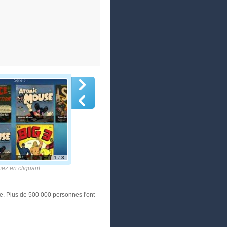
1
/
3
z en cliquant
re. Plus de 500 000 personnes l'ont