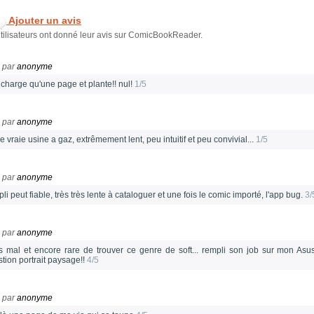
Ajouter un avis
tilisateurs ont donné leur avis sur ComicBookReader.
par
anonyme
 charge qu'une page et plante!! nul!
1/5
par
anonyme
 vraie usine a gaz, extrêmement lent, peu intuitif et peu convivial...
1/5
par
anonyme
li peut fiable, très très lente à cataloguer et une fois le comic importé, l'app bug.
3/
par
anonyme
s mal et encore rare de trouver ce genre de soft... rempli son job sur mon Asu
stion portrait paysage!!
4/5
par
anonyme