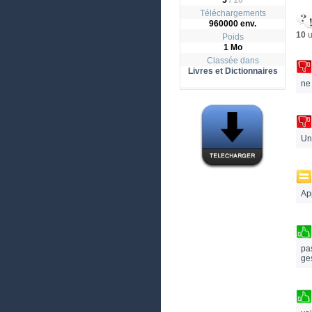
5
/
10
Téléchargements
960000 env.
10
u
Poids
1 Mo
Classée dans
Livres et Dictionnaires
ne
Une
App
pa
ge