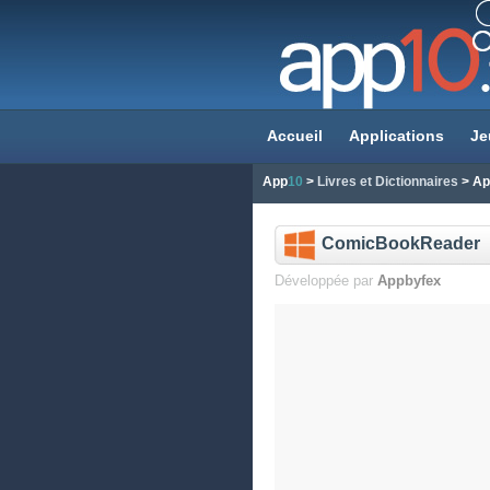
Accueil
Applications
Je
App
10
>
Livres et Dictionnaires
> App
ComicBookReader
Développée par
Appbyfex