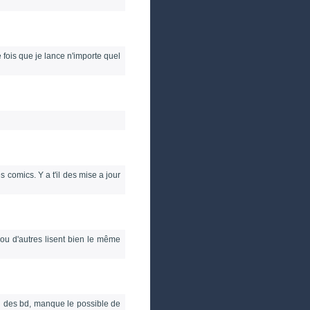
e fois que je lance n'importe quel
s comics. Y a t'il des mise a jour
 ou d'autres lisent bien le même
ll des bd, manque le possible de