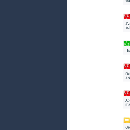
vo
J'u
fi
I h
j'a
a 
Ap
ma
Gr