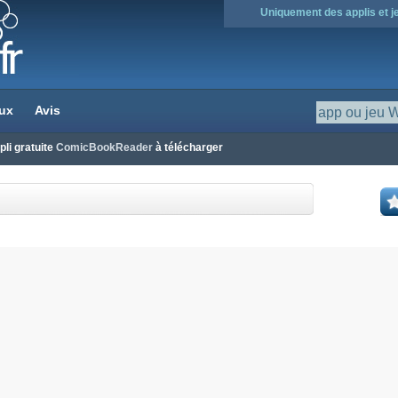
Uniquement des applis et 
ux
Avis
li gratuite
ComicBookReader
à télécharger