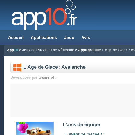
Accueil
Applications
Jeux
Avis
App
10
>
Jeux de Puzzle et de Réflexion
> Appli gratuite
L'Age de Glace : A
L'Age de Glace : Avalanche
Développée par
Gameloft.
L'avis de équipe
" L'aventure glacée ! "