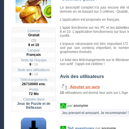
Le descriptif complet n'a pas encore été r
donnée en se basant sur 3 critères : Qualité, In
L'application est proposée en français.
L'appli fonctionne sur les PC et les tablett
Licence
8 et 10. L'application fonctionnera sur tous 
Gratuit
conflit.
OS
L'espace nécessaire est très important (72 
8 et 10
soit par son contenu important, le nombr
Langue
graphismes évolués.
Français
Le total des téléchargements sur le Windows 
Note de l'équipe
son actif : l'appli est célèbre !
9
/ 10
Note des utilisateurs
9
/
10
Avis des utilisateurs
Téléchargements
26710000 env.
Ajouter un avis
Poids
10
utilisateurs ont donné leur avis sur L'Age
72 Mo
Classée dans
Jeux de Puzzle et de
par
anonyme
Réflexion
Jeu prenant et amusant. Je recommande!
Sid aventures
par
anonyme