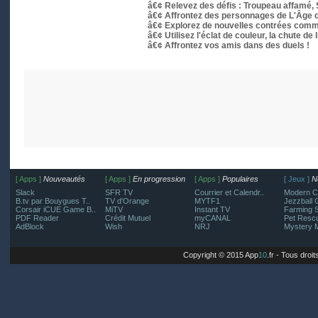
â€¢ Relevez des défis : Troupeau affamé, S
â€¢ Affrontez des personnages de L'Âge 
â€¢ Explorez de nouvelles contrées comme la
â€¢ Utilisez l'éclat de couleur, la chute de 
â€¢ Affrontez vos amis dans des duels !
[ Apps ]
Nouveautés
[ Apps ]
En progression
[ Apps ]
Populaires
[ Jeux ]
N
Slack
SFR TV
Courrier et Calendr..
Modern C
B.tv par Bouygues T..
TV d'Orange
MYTF1
Jezzball 
Corsair iCUE Game B..
MiTV
Instant TV
Farming S
PDF Reader
Crédit Mutuel
myCANAL
Pet Resc
AdBlock
Wish
NRJ
Mystery 
Copyright © 2015 App
10
.fr - Tous droi