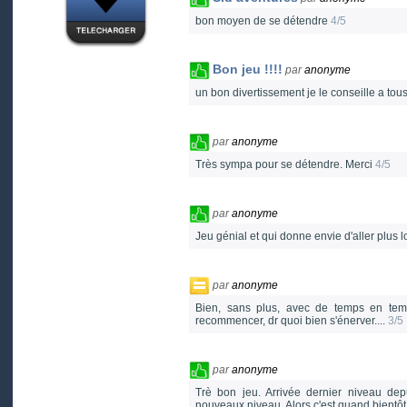
bon moyen de se détendre
4/5
Bon jeu !!!!
par
anonyme
un bon divertissement je le conseille a tou
par
anonyme
Très sympa pour se détendre. Merci
4/5
par
anonyme
Jeu génial et qui donne envie d'aller plus lo
par
anonyme
Bien, sans plus, avec de temps en temps 
recommencer, dr quoi bien s'énerver....
3/5
par
anonyme
Trè bon jeu. Arrivée dernier niveau dep
nouveaux niveau. Alors c'est quand bientôt