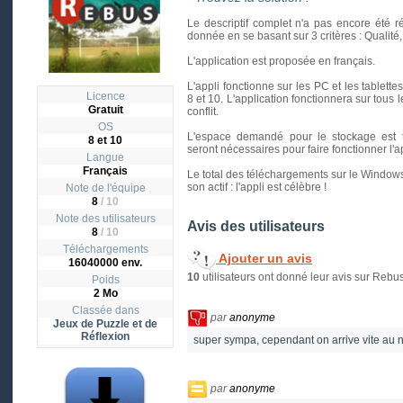
Le descriptif complet n'a pas encore été r
donnée en se basant sur 3 critères : Qualité, In
L'application est proposée en français.
L'appli fonctionne sur les PC et les tablett
Licence
8 et 10. L'application fonctionnera sur tous 
Gratuit
conflit.
OS
L'espace demandé pour le stockage est 
8 et 10
seront nécessaires pour faire fonctionner l'ap
Langue
Français
Le total des téléchargements sur le Windows 
son actif : l'appli est célèbre !
Note de l'équipe
8
/ 10
Note des utilisateurs
Avis des utilisateurs
8
/
10
Téléchargements
Ajouter un avis
16040000 env.
10
utilisateurs ont donné leur avis sur Rebus
Poids
2 Mo
Classée dans
par
anonyme
Jeux de Puzzle et de
Réflexion
super sympa, cependant on arrive vite au 
par
anonyme