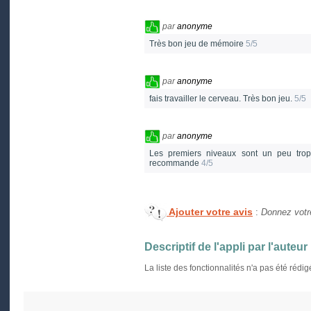
par
anonyme
Très bon jeu de mémoire
5/5
par
anonyme
fais travailler le cerveau. Très bon jeu.
5/5
par
anonyme
Les premiers niveaux sont un peu trop f
recommande
4/5
Ajouter votre avis
:
Donnez votre
Descriptif de l'appli par l'auteur
La liste des fonctionnalités n'a pas été rédi