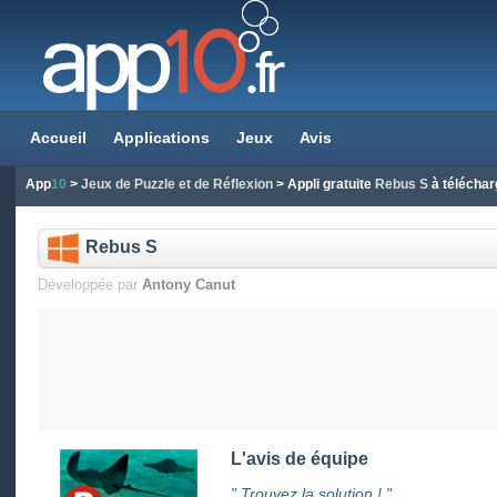
Accueil
Applications
Jeux
Avis
App
10
>
Jeux de Puzzle et de Réflexion
> Appli gratuite
Rebus S
à téléchar
Rebus S
Développée par
Antony Canut
L'avis de équipe
" Trouvez la solution ! "